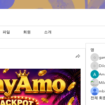
파일
회원
소개
명
ga
gamble
Dil
DilonaK
Am
Mil
mbi
전체 회원